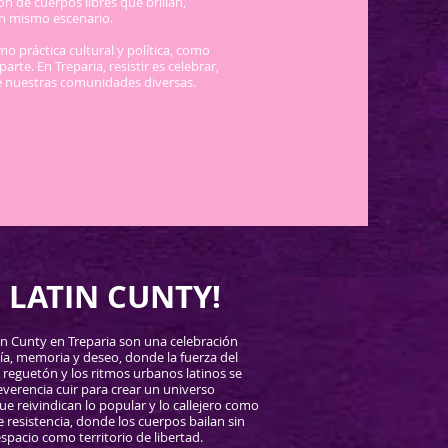
n de cuerpos libres que brillan,
n mismo escenario.
mo práctica cultural y política, como
rte. En Treparia, resistir es celebrar,
e nuestras comunidades diversas.
 LATIN CUNTY!
n Cunty en Treparia son una celebración
a, memoria y deseo, donde la fuerza del
 reguetón y los ritmos urbanos latinos se
everencia cuir para crear un universo
e reivindican lo popular y lo callejero como
e resistencia, donde los cuerpos bailan sin
pacio como territorio de libertad.