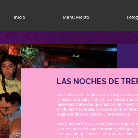
Inicio
Manu Mojito
Fotog
LAS NOCHES DE TRE
Las Noches de Treparia son un espacio de e
la resistencia cuir y NB, como un escenario pa
herencias disidentes que habitan en nuestro
con lunas mariconas, donde el baile, la músi
lenguajes de vida, orgullo y re-existencia.
Más que una fiesta, Las Noches de Treparia so
las luminarias del transformismo, el drag y 
artistas cuir, quienes desde su creatividad ex