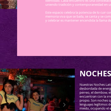
identidad. Cada encuentro es una constelació
uniendo tradición y contemporaneidad en u
Este espacio celebra la potencia de lo cuir co
memoria viva que se baila, se canta y se compa
y celebrar es mantener encendida la llama d
NOCHES
Nuestras Noches Lati
desbordada de energí
perreo, el dembow, el
encuentran con la irr
propio. Son noches qu
lenguajes legítimos d
miedo, ocupando el es