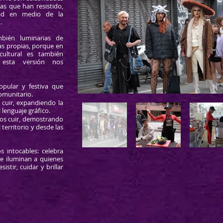
vas que han resistido,
tad en medio de la
.
bién luminarias de
as propias, porque en
cultural es también
 esta versión nos
opular y festiva que
omunitario.
 cuir, expandiendo la
 lenguaje gráfico.
tos cuir, demostrando
territorio y desde las
 intocables: celebra
ue iluminan a quienes
istir, cuidar y brillar