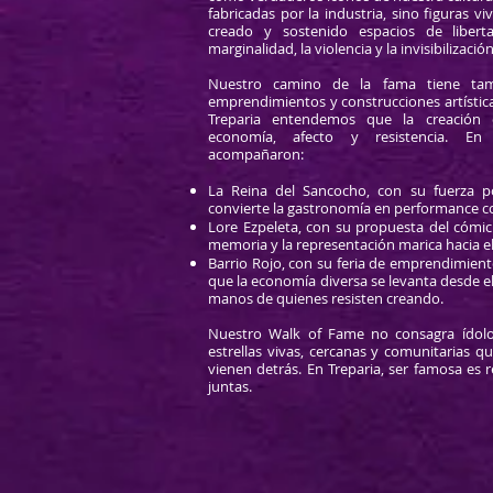
fabricadas por la industria, sino figuras vi
creado y sostenido espacios de liber
marginalidad, la violencia y la invisibilización
Nuestro camino de la fama tiene tam
emprendimientos y construcciones artístic
Treparia entendemos que la creación 
economía, afecto y resistencia. En
acompañaron:
La Reina del Sancocho, con su fuerza p
convierte la gastronomía en performance c
Lore Ezpeleta, con su propuesta del cómic
memoria y la representación marica hacia el
Barrio Rojo, con su feria de emprendimien
que la economía diversa se levanta desde el 
manos de quienes resisten creando.
Nuestro Walk of Fame no consagra ídolos
estrellas vivas, cercanas y comunitarias q
vienen detrás. En Treparia, ser famosa es res
juntas.