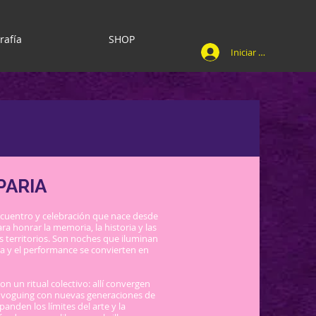
rafía
SHOP
Iniciar sesión
PARIA
ncuentro y celebración que nace desde
ra honrar la memoria, la historia y las
s territorios. Son noches que iluminan
ca y el performance se convierten en
n un ritual colectivo: allí convergen
el voguing con nuevas generaciones de
panden los límites del arte y la