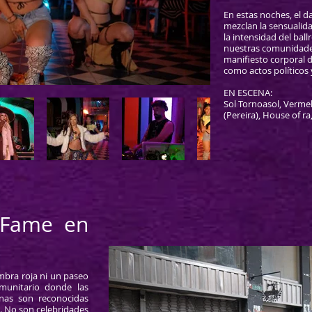
En estas noches, el da
mezclan la sensualida
la intensidad del ball
nuestras comunidades.
manifiesto corporal d
como actos políticos 
EN ESCENA:
Sol Tornoasol, Vermel
(Pereira), House of ra,
 Fame en
ombra roja ni un paseo
omunitario donde las
conas son reconocidas
. No son celebridades