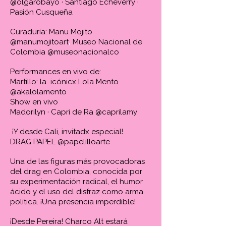
@olgarobayo · Santiago Echeverry ·
Pasión Cusqueña
Curaduría: Manu Mojito
​,
@manumojitoart
Museo Nacional de
Colombia @museonacionalco
Performances en vivo de:
Martillo: la icónicx Lola Mento
@akalolamento
Show en vivo
Madorilyn · Capri de Ra @caprilamy
¡Y desde Cali, invitadx especial!
DRAG PAPEL @papelilloarte
Una de las figuras más provocadoras
del drag en Colombia, conocida por
su experimentación radical, el humor
ácido y el uso del disfraz como arma
política. ¡Una presencia imperdible!
¡Desde Pereira! Charco Alt estará