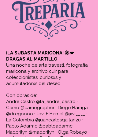
¡LA SUBASTA MARICONA!
🎤💋
DRAGAS AL MARTILLO
Una noche de arte travesti, fotografía
maricona y archivo cuir para
coleccionistas, curiosxs y
acumuladorxs del deseo.
Con obras de:
Andre Castro @la_andre_castro ·
Camo @camographer · Diego Barriga
@di.egoooo · Javi F Bernal @jxvi____ ·
La Colombia @juancarlosgaitan20 ·
Pablo Adarme @pabloadarme ·
Madorilyn @madorilyn · Olga Robayo